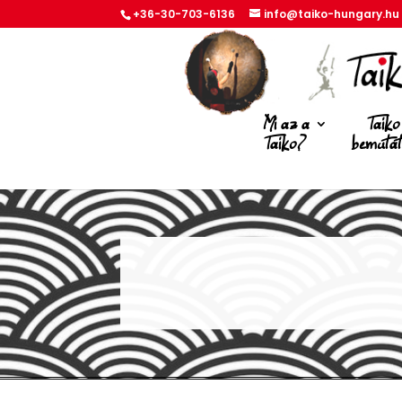
+36-30-703-6136
info@taiko-hungary.hu
Mi az a
Taiko
Taiko?
bemuta