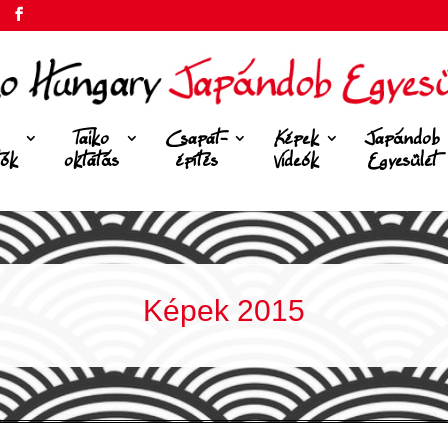
Taiko
Csapat-
Képek
Japándob
tók
oktatás
építés
Videók
Egyesület
Képek 2015