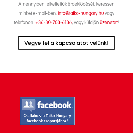
Amennyiben felkeltettük érdeklődését, keressen
minket e-mail-ben:
info@taiko-hungary.hu
vagy
telefonon:
+36-30-703-6136
, vagy küldjön
üzenetet
!
Vegye fel a kapcsolatot velünk!