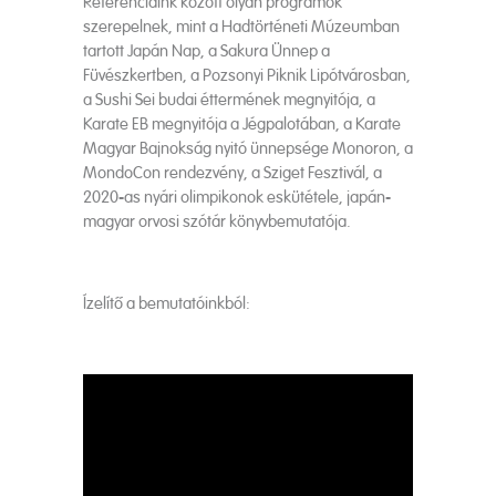
Referenciáink között olyan programok
szerepelnek, mint a Hadtörténeti Múzeumban
tartott Japán Nap, a Sakura Ünnep a
Füvészkertben, a Pozsonyi Piknik Lipótvárosban,
a Sushi Sei budai éttermének megnyitója, a
Karate EB megnyitója a Jégpalotában, a Karate
Magyar Bajnokság nyitó ünnepsége Monoron, a
MondoCon rendezvény, a Sziget Fesztivál, a
2020-as nyári olimpikonok eskütétele, japán-
magyar orvosi szótár könyvbemutatója.
Ízelítő a bemutatóinkból: