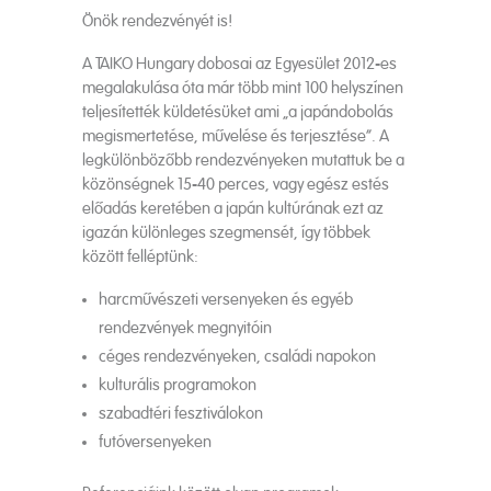
Önök rendezvényét is!
A TAIKO Hungary dobosai az Egyesület 2012-es
megalakulása óta már több mint 100 helyszínen
teljesítették küldetésüket ami „a japándobolás
megismertetése, művelése és terjesztése”. A
legkülönbözőbb rendezvényeken mutattuk be a
közönségnek 15-40 perces, vagy egész estés
előadás keretében a japán kultúrának ezt az
igazán különleges szegmensét, így többek
között felléptünk:
harcművészeti versenyeken és egyéb
rendezvények megnyitóin
céges rendezvényeken, családi napokon
kulturális programokon
szabadtéri fesztiválokon
futóversenyeken