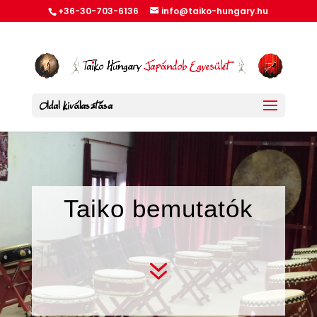
+36-30-703-6136
info@taiko-hungary.hu
Oldal kiválasztása
Taiko bemutatók
7