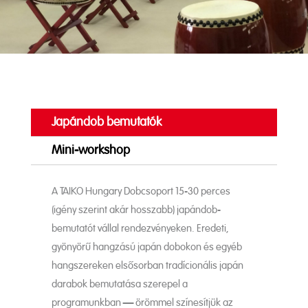
Japándob bemutatók
Mini-workshop
A TAIKO Hungary Dobcsoport 15-30 perces
(igény szerint akár hosszabb) japándob-
bemutatót vállal rendezvényeken. Eredeti,
gyönyörű hangzású japán dobokon és egyéb
hangszereken elsősorban tradícionális japán
darabok bemutatása szerepel a
programunkban – örömmel színesítjük az