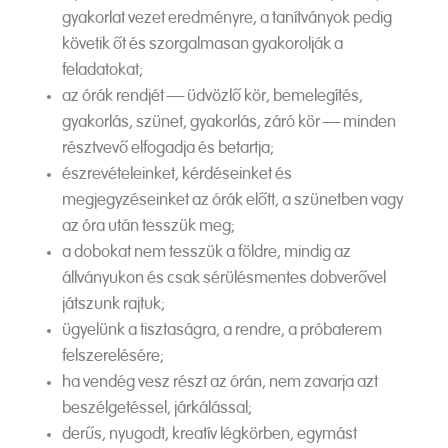
gyakorlat vezet eredményre, a tanítványok pedig
követik őt és szorgalmasan gyakorolják a
feladatokat;
az órák rendjét – üdvözlő kör, bemelegítés,
gyakorlás, szünet, gyakorlás, záró kör – minden
résztvevő elfogadja és betartja;
észrevételeinket, kérdéseinket és
megjegyzéseinket az órák előtt, a szünetben vagy
az óra után tesszük meg;
a dobokat nem tesszük a földre, mindig az
állványukon és csak sérülésmentes dobverővel
játszunk rajtuk;
ügyelünk a tisztaságra, a rendre, a próbaterem
felszerelésére;
ha vendég vesz részt az órán, nem zavarja azt
beszélgetéssel, járkálással;
derűs, nyugodt, kreatív légkörben, egymást