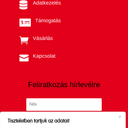
Adatkezelés

Támogatás

Vásárlás

Kapcsolat

Feliratkozás hírlevélre
Tiszteletben tartjuk az adatait