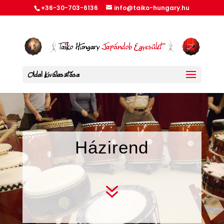
+36-30-703-6136
info@taiko-hungary.hu
Oldal kiválasztása
Házirend
7