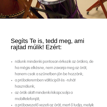
Segíts Te is, tedd meg, ami
rajtad múlik! Ezért:
nálunk mindenki pontosan érkezik az órákra, de
ha mégis elkésne, nem zavarja meg az órát,
hanem csak a szünetben jön be hozzánk;
a próbateremben váltócipőt és -ruhát
használunk;
az órák alatt mindenki kikapcsolja a
mobiltelefonját;
a próbavezető vezeti az órát, mert ő tudja, melyik