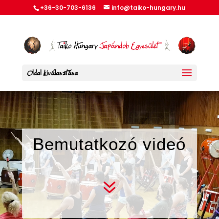
+36-30-703-6136
info@taiko-hungary.hu
Oldal kiválasztása
Bemutatkozó videó
7