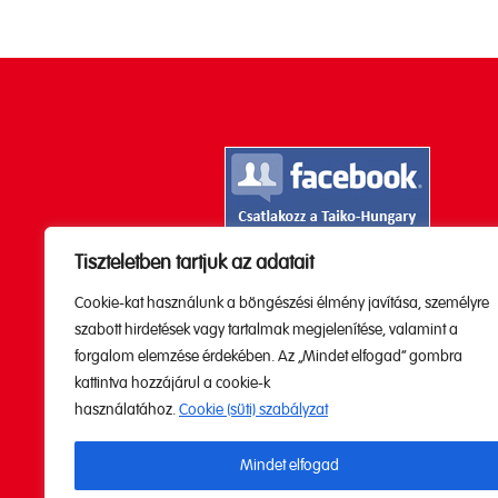
Tiszteletben tartjuk az adatait
Kövesd a Youtube

Cookie-kat használunk a böngészési élmény javítása, személyre
csatornánkat!
szabott hirdetések vagy tartalmak megjelenítése, valamint a
forgalom elemzése érdekében. Az „Mindet elfogad” gombra
kattintva hozzájárul a cookie-k
használatához.
Cookie (süti) szabályzat
Mindet elfogad