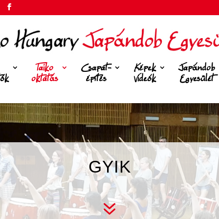
Taiko
Csapat-
Képek
Japándob
tók
oktatás
építés
Videók
Egyesület
GYIK
7