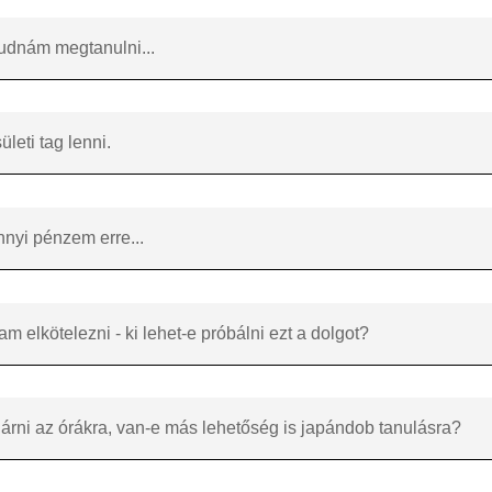
udnám megtanulni...
eti tag lenni.
nyi pénzem erre...
elkötelezni - ki lehet-e próbálni ezt a dolgot?
árni az órákra, van-e más lehetőség is japándob tanulásra?