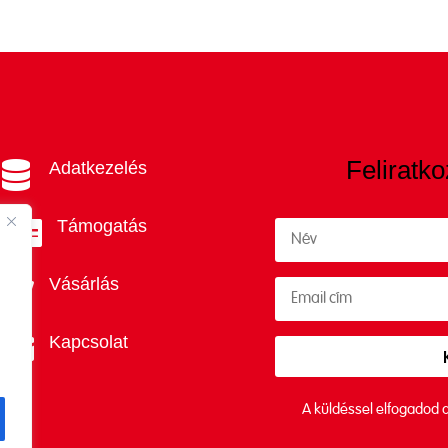
Feliratko
Adatkezelés

Támogatás

Vásárlás

Kapcsolat

A küldéssel elfogadod 