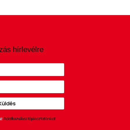
zás hírlevélre
Küldés
az
Adatkezelési tájékoztatónkat.