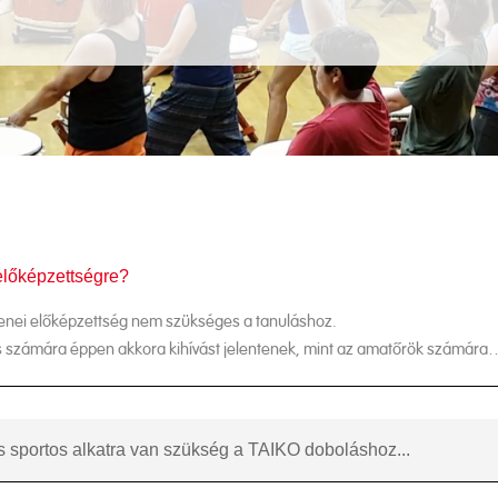
előképzettségre?
zenei előképzettség nem szükséges a tanuláshoz.
os számára éppen akkora kihívást jelentenek, mint az amatőrök számára
és sportos alkatra van szükség a TAIKO doboláshoz...