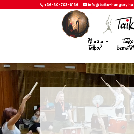
+36-30-703-6136
info@taiko-hungary.hu
Mi az a
Taiko
Taiko?
bemuta