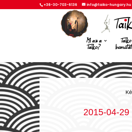
+36-30-703-6136
info@taiko-hungary.hu
Mi az a
Taiko
Taiko?
bemuta
Ké
2015-04-29 