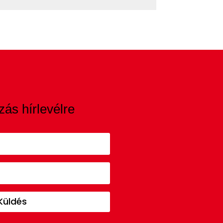
zás hírlevélre
Küldés