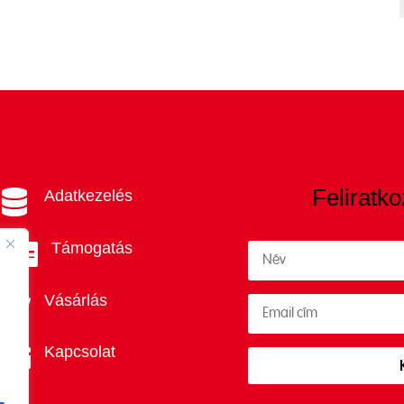
Feliratko
Adatkezelés

Támogatás

Vásárlás

Kapcsolat
