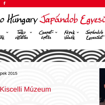
Taiko
Csapat-
Képek
Japándob
tók
oktatás
építés
Videók
Egyesület
pek 2015
Kiscelli Múzeum