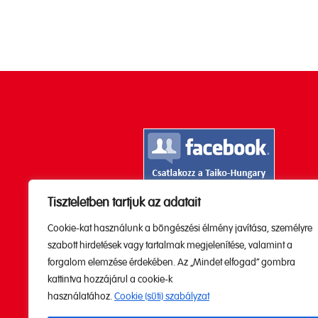
Tiszteletben tartjuk az adatait
Kövesd a Youtube

Cookie-kat használunk a böngészési élmény javítása, személyre
csatornánkat!
szabott hirdetések vagy tartalmak megjelenítése, valamint a
forgalom elemzése érdekében. Az „Mindet elfogad” gombra
kattintva hozzájárul a cookie-k
használatához.
Cookie (süti) szabályzat