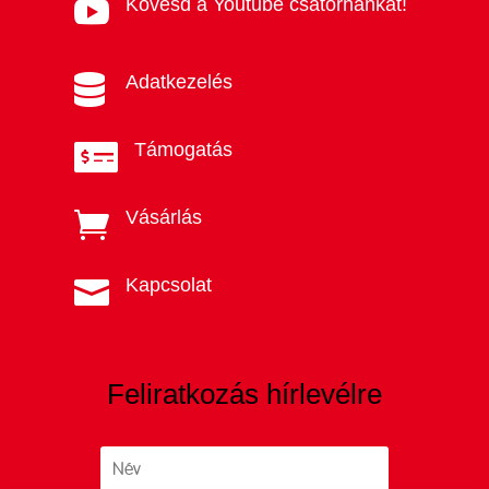
Kövesd a Youtube csatornánkat!

Adatkezelés

Támogatás

Vásárlás

Kapcsolat

Feliratkozás hírlevélre