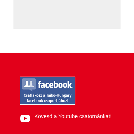
Kövesd a Youtube csatornánkat!
