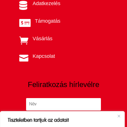
Adatkezelés

Támogatás

Vásárlás

Kapcsolat

Feliratkozás hírlevélre
Tiszteletben tartjuk az adatait