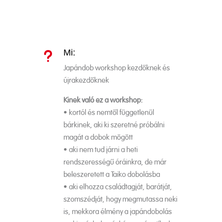
Mi:
u
Japándob workshop kezdőknek és
újrakezdőknek
Kinek való ez a workshop:
• kortól és nemtől függetlenül
bárkinek, aki ki szeretné próbálni
magát a dobok mögött
• aki nem tud járni a heti
rendszerességű óráinkra, de már
beleszeretett a Taiko dobolásba
• aki elhozza családtagját, barátját,
szomszédját, hogy megmutassa neki
is, mekkora élmény a japándobolás