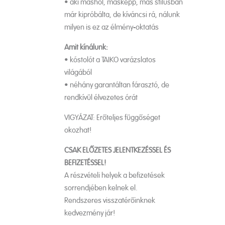
• aki máshol, másképp, más stílusban
már kipróbálta, de kíváncsi rá, nálunk
milyen is ez az élmény-oktatás
Amit kínálunk:
• kóstolót a TAIKO varázslatos
világából
• néhány garantáltan fárasztó, de
rendkívül élvezetes órát
VIGYÁZAT: Erőteljes függőséget
okozhat!
CSAK ELŐZETES JELENTKEZÉSSEL ÉS
BEFIZETÉSSEL!
A részvételi helyek a befizetések
sorrendjében kelnek el.
Rendszeres visszatérőinknek
kedvezmény jár!