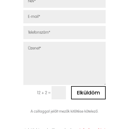
Alternative:
Elküldöm
=
12 + 2
A csillaggal jelölt mezők kitöltése kötelező.