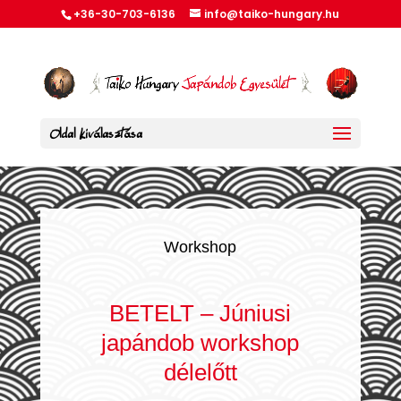
+36-30-703-6136
info@taiko-hungary.hu
Oldal kiválasztása
Workshop
BETELT – Júniusi
japándob workshop
délelőtt