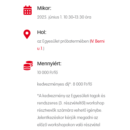
Mikor:

2025. június 1. 10:30-13:30 óra
Hol:

az Egyesület próbatermében (
IV. Berni
u.1
.)
Mennyiért:

10 000 Ft/fő
kedvezményes díj*: 8 000 Ft/fő
*A kedvezmény az Egyesületi tagok és
rendszeres (3. részvételtől) workshop
résztvevők számára vehető igénybe.
Jelentkezéskor kérjük megadni az
előző workshopokon való részvétel