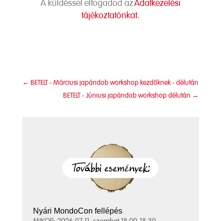
A küldéssel elfogadod az
Adatkezelési
tájékoztatónkat.
←
BETELT - Márciusi japándob workshop kezdőknek - délután
BETELT - Júniusi japándob workshop délután
→
Nyári MondoCon fellépés