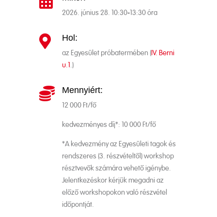

2026. június 28. 10:30-13:30 óra
Hol:

az Egyesület próbatermében (
IV. Berni
u.1
.)
Mennyiért:

12 000 Ft/fő
kedvezményes díj*: 10 000 Ft/fő
*A kedvezmény az Egyesületi tagok és
rendszeres (3. részvételtől) workshop
résztvevők számára vehető igénybe.
Jelentkezéskor kérjük megadni az
előző workshopokon való részvétel
időpontját.