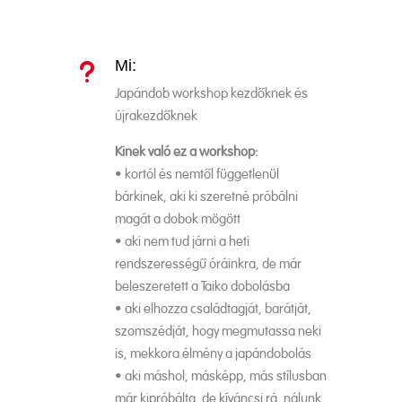
Mi:
u
Japándob workshop kezdőknek és
újrakezdőknek
Kinek való ez a workshop:
• kortól és nemtől függetlenül
bárkinek, aki ki szeretné próbálni
magát a dobok mögött
• aki nem tud járni a heti
rendszerességű óráinkra, de már
beleszeretett a Taiko dobolásba
• aki elhozza családtagját, barátját,
szomszédját, hogy megmutassa neki
is, mekkora élmény a japándobolás
• aki máshol, másképp, más stílusban
már kipróbálta, de kíváncsi rá, nálunk