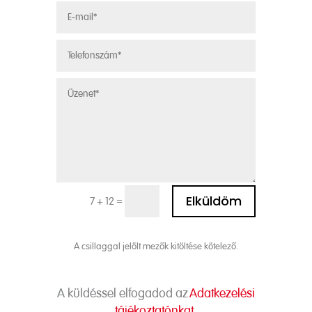
Alternative:
Elküldöm
=
7 + 12
A csillaggal jelölt mezők kitöltése kötelező.
A küldéssel elfogadod az
Adatkezelési
tájékoztatónkat.