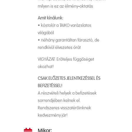
milyen is ez az élmény-oktatás
Amit kínálunk:
• kóstolót a TAIKO varázslatos
világából
• néhány garantáltan fárasztó, de
rendkívül élvezetes órát
VIGYÁZAT: Erőteljes függőséget
okozhat!
CSAK ELŐZETES JELENTKEZÉSSEL ÉS
BEFIZETÉSSEL!
A részvételi helyek a befizetések
sorrendjében kelnek el.
Rendszeres visszatérőinknek
kedvezmény jár!
Mikor: