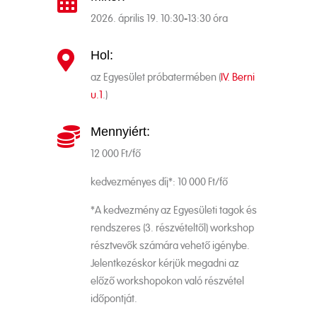

2026. április 19. 10:30-13:30 óra
Hol:

az Egyesület próbatermében (
IV. Berni
u.1
.)
Mennyiért:

12 000 Ft/fő
kedvezményes díj*: 10 000 Ft/fő
*A kedvezmény az Egyesületi tagok és
rendszeres (3. részvételtől) workshop
résztvevők számára vehető igénybe.
Jelentkezéskor kérjük megadni az
előző workshopokon való részvétel
időpontját.