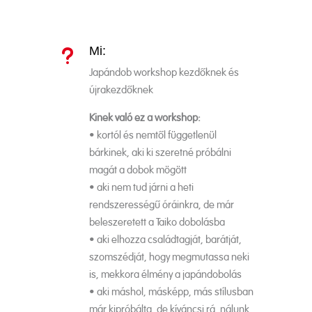
Mi:
u
Japándob workshop kezdőknek és
újrakezdőknek
Kinek való ez a workshop:
• kortól és nemtől függetlenül
bárkinek, aki ki szeretné próbálni
magát a dobok mögött
• aki nem tud járni a heti
rendszerességű óráinkra, de már
beleszeretett a Taiko dobolásba
• aki elhozza családtagját, barátját,
szomszédját, hogy megmutassa neki
is, mekkora élmény a japándobolás
• aki máshol, másképp, más stílusban
már kipróbálta, de kíváncsi rá, nálunk