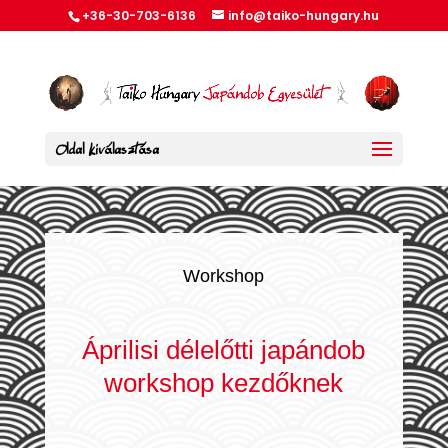
+36-30-703-6136
info@taiko-hungary.hu
Oldal kiválasztása
Workshop
Áprilisi délelőtti japándob
workshop kezdőknek