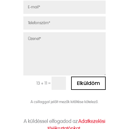
Alternative:
Elküldöm
=
13 + 11
A csillaggal jelölt mezők kitöltése kötelező.
A küldéssel elfogadod az
Adatkezelési
tájékoztatónkat.