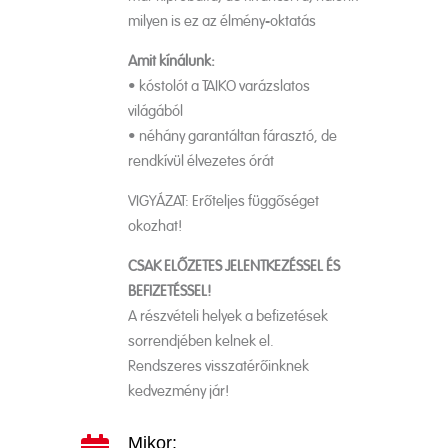
milyen is ez az élmény-oktatás
Amit kínálunk:
• kóstolót a TAIKO varázslatos
világából
• néhány garantáltan fárasztó, de
rendkívül élvezetes órát
VIGYÁZAT: Erőteljes függőséget
okozhat!
CSAK ELŐZETES JELENTKEZÉSSEL ÉS
BEFIZETÉSSEL!
A részvételi helyek a befizetések
sorrendjében kelnek el.
Rendszeres visszatérőinknek
kedvezmény jár!
Mikor: