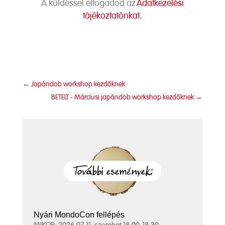
A küldéssel elfogadod az
Adatkezelési
tájékoztatónkat.
←
Japándob workshop kezdőknek
BETELT - Márciusi japándob workshop kezdőknek
→
Nyári MondoCon fellépés