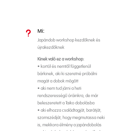
Mi:
u
Japándob workshop kezdőknek és
újrakezdőknek
Kinek való ez a workshop:
• kortól és nemtől függetlenül
bárkinek, aki ki szeretné próbálni
magát a dobok mögött
• aki nem tud járni a heti
rendszerességű óráinkra, de már
beleszeretett a Taiko dobolásba
• aki elhozza családtagját, barátját,
szomszédját, hogy megmutassa neki
is, mekkora élmény a japándobolás