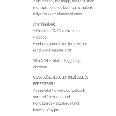
• aki máshol, másképp, más stílusban
már kipróbálta, de kíváncsi rá, nálunk
milyen is ez az élmény-oktatás
Amit kínálunk:
• kóstolót a TAIKO varázslatos
világából
• néhány garantáltan fárasztó, de
rendkívül élvezetes órát
VIGYÁZAT: Erőteljes függőséget
okozhat!
CSAK ELŐZETES JELENTKEZÉSSEL ÉS
BEFIZETÉSSEL!
A részvételi helyek a befizetések
sorrendjében kelnek el.
Rendszeres visszatérőinknek
kedvezmény jár!