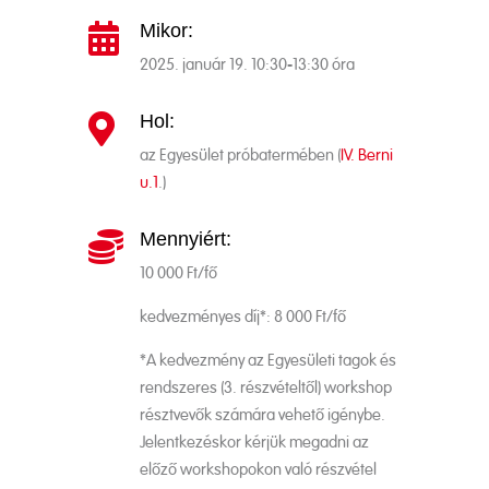
Mikor:

2025. január 19. 10:30-13:30 óra
Hol:

az Egyesület próbatermében (
IV. Berni
u.1
.)
Mennyiért:

10 000 Ft/fő
kedvezményes díj*: 8 000 Ft/fő
*A kedvezmény az Egyesületi tagok és
rendszeres (3. részvételtől) workshop
résztvevők számára vehető igénybe.
Jelentkezéskor kérjük megadni az
előző workshopokon való részvétel