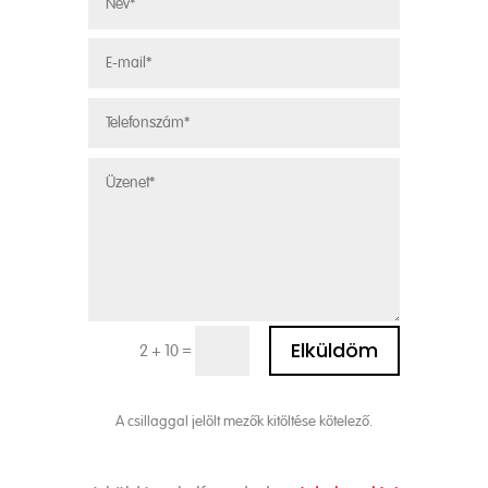
Alternative:
Elküldöm
=
2 + 10
A csillaggal jelölt mezők kitöltése kötelező.