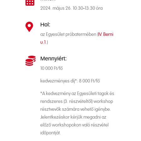

2024. május 26. 10:30-13:30 óra
Hol:

az Egyesület próbatermében (
IV. Berni
u.1
.)
Mennyiért:

10 000 Ft/fő
kedvezményes díj*: 8 000 Ft/fő
*A kedvezmény az Egyesületi tagok és
rendszeres (3. részvételtől) workshop
résztvevők számára vehető igénybe.
Jelentkezéskor kérjük megadni az
előző workshopokon való részvétel
időpontját.