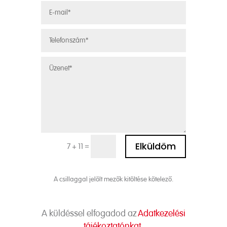
Alternative:
Elküldöm
=
7 + 11
A csillaggal jelölt mezők kitöltése kötelező.
A küldéssel elfogadod az
Adatkezelési
tájékoztatónkat.