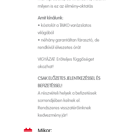
milyen is ez az élmény-oktatás
Amit kínálunk:
• kóstolót a TAIKO varázslatos
világából
• néhány garantáltan fárasztó, de
rendkívül élvezetes órát
VIGYÁZAT: Erőteljes függőséget
okozhat!
CSAK ELŐZETES JELENTKEZÉSSEL ÉS
BEFIZETÉSSEL!
A részvételi helyek a befizetések
sorrendjében kelnek el.
Rendszeres visszatérőinknek
kedvezmény jár!
Mikor: