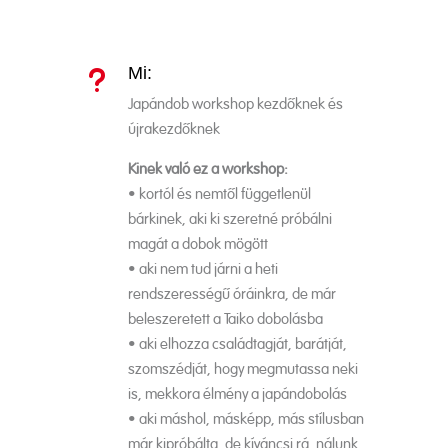
Mi:
u
Japándob workshop kezdőknek és
újrakezdőknek
Kinek való ez a workshop:
• kortól és nemtől függetlenül
bárkinek, aki ki szeretné próbálni
magát a dobok mögött
• aki nem tud járni a heti
rendszerességű óráinkra, de már
beleszeretett a Taiko dobolásba
• aki elhozza családtagját, barátját,
szomszédját, hogy megmutassa neki
is, mekkora élmény a japándobolás
• aki máshol, másképp, más stílusban
már kipróbálta, de kíváncsi rá, nálunk