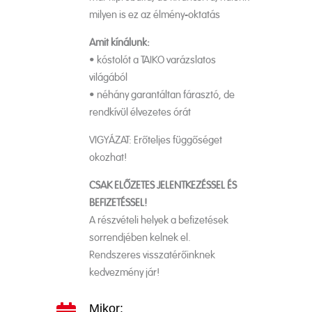
milyen is ez az élmény-oktatás
Amit kínálunk:
• kóstolót a TAIKO varázslatos
világából
• néhány garantáltan fárasztó, de
rendkívül élvezetes órát
VIGYÁZAT: Erőteljes függőséget
okozhat!
CSAK ELŐZETES JELENTKEZÉSSEL ÉS
BEFIZETÉSSEL!
A részvételi helyek a befizetések
sorrendjében kelnek el.
Rendszeres visszatérőinknek
kedvezmény jár!
Mikor: