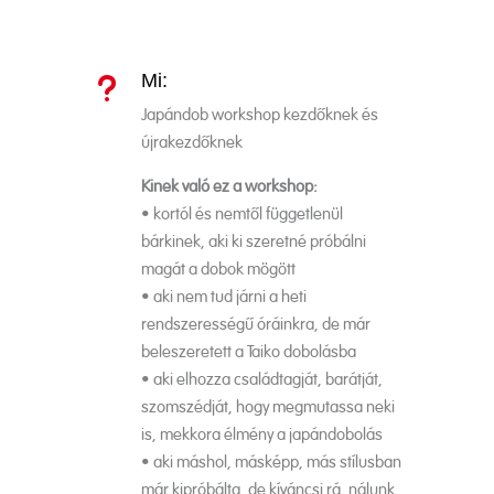
Mi:
u
Japándob workshop kezdőknek és
újrakezdőknek
Kinek való ez a workshop:
• kortól és nemtől függetlenül
bárkinek, aki ki szeretné próbálni
magát a dobok mögött
• aki nem tud járni a heti
rendszerességű óráinkra, de már
beleszeretett a Taiko dobolásba
• aki elhozza családtagját, barátját,
szomszédját, hogy megmutassa neki
is, mekkora élmény a japándobolás
• aki máshol, másképp, más stílusban
már kipróbálta, de kíváncsi rá, nálunk