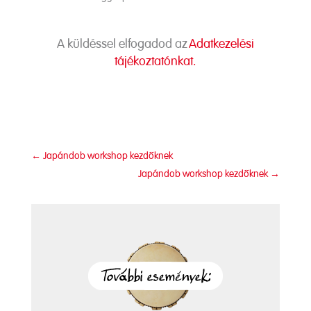
A küldéssel elfogadod az
Adatkezelési
tájékoztatónkat.
←
Japándob workshop kezdőknek
Japándob workshop kezdőknek
→