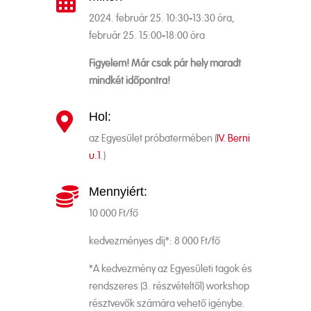

2024. február 25. 10:30-13:30 óra,
február 25. 15:00-18:00 óra
Figyelem! Már csak pár hely maradt
mindkét időpontra!
Hol:

az Egyesület próbatermében (
IV. Berni
u.1
.)
Mennyiért:

10 000 Ft/fő
kedvezményes díj*: 8 000 Ft/fő
*A kedvezmény az Egyesületi tagok és
rendszeres (3. részvételtől) workshop
résztvevők számára vehető igénybe.