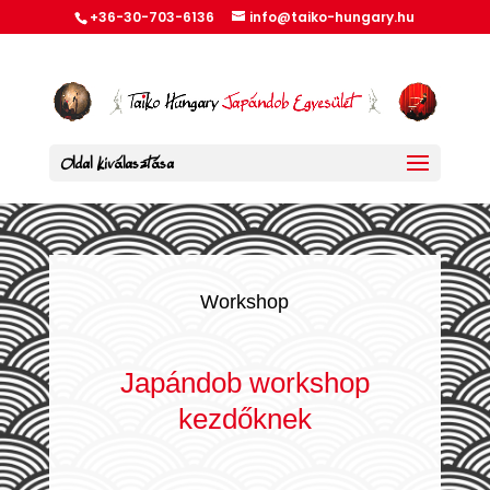
+36-30-703-6136
info@taiko-hungary.hu
Oldal kiválasztása
Workshop
Japándob workshop
kezdőknek