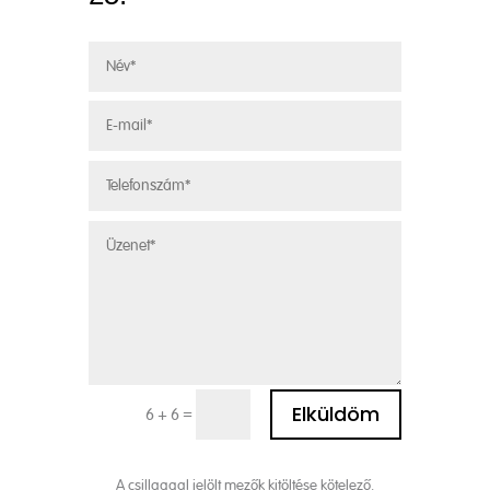
Alternative:
Elküldöm
=
6 + 6
A csillaggal jelölt mezők kitöltése kötelező.