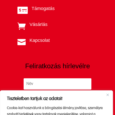
Támogatás

Vásárlás

Kapcsolat

Feliratkozás hírlevélre
Tiszteletben tartjuk az adatait
Cookie-kat használunk a böngészési élmény javítása, személyre
Küldés
szabott hirdetések vagy tartalmak megjelenítése, valamint a