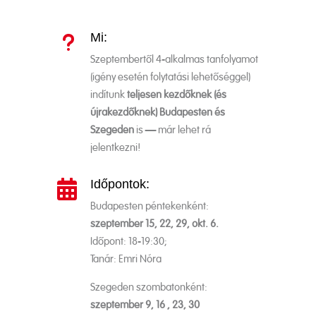
Mi:
u
Szeptembertől 4‐alkalmas tanfolyamot
(igény esetén folytatási lehetőséggel)
indítunk
teljesen kezdőknek (és
újrakezdőknek) Budapesten és
Szegeden
is – már lehet rá
jelentkezni!
Időpontok:

Budapesten péntekenként:
szeptember 15, 22, 29, okt. 6.
Időpont: 18-19:30;
Tanár: Emri Nóra
Szegeden szombatonként:
szeptember 9, 16 , 23, 30