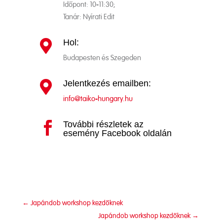
Időpont: 10-11:30;
Tanár: Nyírati Edit
Hol:

Budapesten és Szegeden
Jelentkezés emailben:

info@taiko‐hungary.hu
További részletek az

esemény Facebook oldalán
←
Japándob workshop kezdőknek
Japándob workshop kezdőknek
→