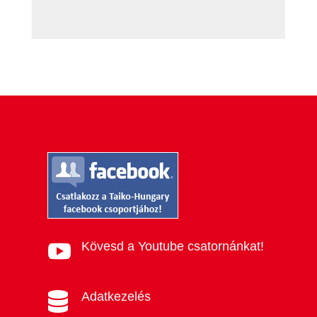
Kövesd a Youtube csatornánkat!

Adatkezelés
