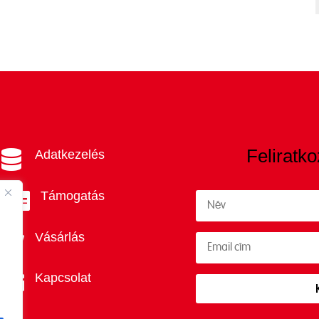
Feliratko
Adatkezelés

Támogatás

Vásárlás

Kapcsolat
