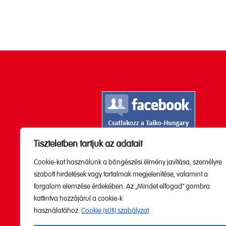
Tiszteletben tartjuk az adatait
Kövesd a Youtube

Cookie-kat használunk a böngészési élmény javítása, személyre
csatornánkat!
szabott hirdetések vagy tartalmak megjelenítése, valamint a
forgalom elemzése érdekében. Az „Mindet elfogad” gombra
kattintva hozzájárul a cookie-k
használatához.
Cookie (süti) szabályzat