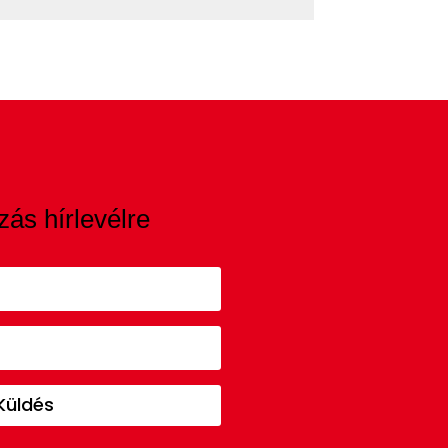
zás hírlevélre
Küldés