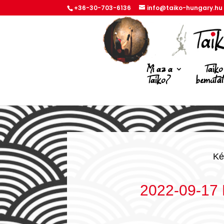
+36-30-703-6136
info@taiko-hungary.hu
Mi az a
Taiko
Taiko?
bemuta
Ké
2022-09-17