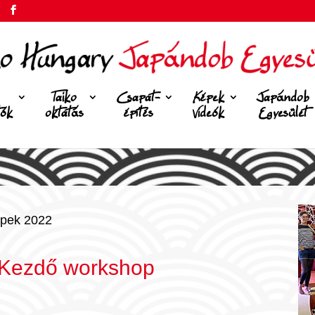
Taiko
Csapat-
Képek
Japándob
tók
oktatás
építés
Videók
Egyesület
pek 2022
 Kezdő workshop