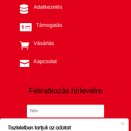
Adatkezelés

Támogatás

Vásárlás

Kapcsolat

Feliratkozás hírlevélre
Tiszteletben tartjuk az adatait