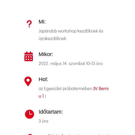
Mi:
u
Japándob workshop kezdőknek és
újrakezdőknek
Mikor:

2022.
május 14. szombat 10-13 óra
Hol:

az Egyesület próbatermében (
IV. Berni
u.1
.)
Időtartam:

3 óra