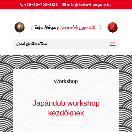
+36-30-703-6136
info@taiko-hungary.hu
Oldal kiválasztása
Workshop
Japándob workshop
kezdőknek