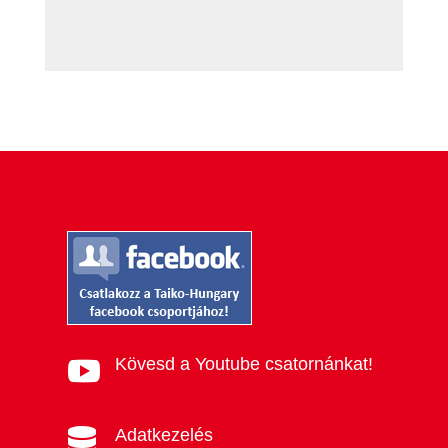
Kövesd a Youtube csatornánkat!

Adatkezelés
