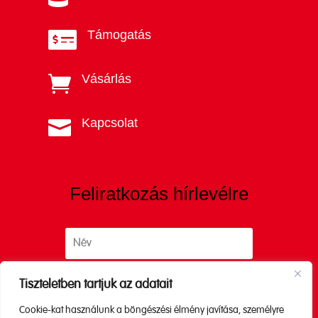
Támogatás

Vásárlás

Kapcsolat

Feliratkozás hírlevélre
Tiszteletben tartjuk az adatait
Cookie-kat használunk a böngészési élmény javítása, személyre