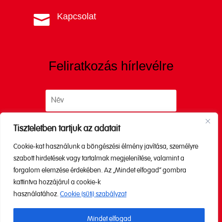
Kapcsolat

Feliratkozás hírlevélre
Tiszteletben tartjuk az adatait
Cookie-kat használunk a böngészési élmény javítása, személyre
Küldés
szabott hirdetések vagy tartalmak megjelenítése, valamint a
forgalom elemzése érdekében. Az „Mindet elfogad” gombra
kattintva hozzájárul a cookie-k
A küldéssel elfogadod az
Adatkezelési
használatához.
Cookie (süti) szabályzat
tájékoztatónkat.
Mindet elfogad