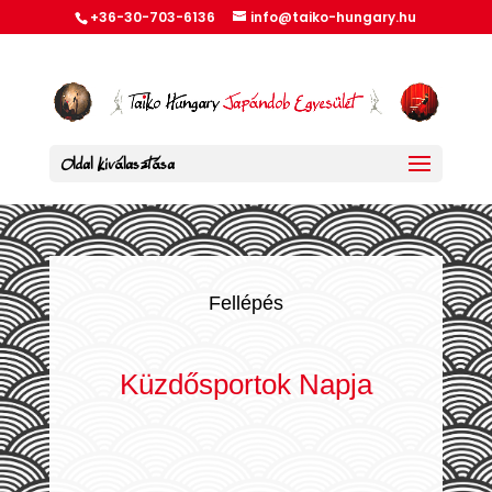
+36-30-703-6136
info@taiko-hungary.hu
Oldal kiválasztása
Fellépés
Küzdősportok Napja