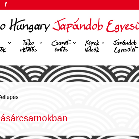
Taiko
Csapat-
Képek
Japándob
tók
oktatás
építés
Videók
Egyesület
Fellépés
Vásárcsarnokban