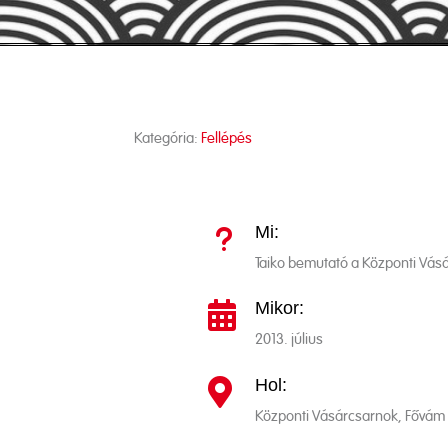
Kategória:
Fellépés
Mi:
u
Taiko bemutató a Központi Vá
Mikor:

2013. július
Hol:

Központi Vásárcsarnok, Fővám 