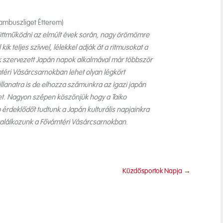
Bambuszliget Étterem)
yüttműködni az elmúlt évek során, nagy örömömre
kik teljes szívvel, lélekkel adják át a ritmusokat a
 szervezett Japán napok alkalmával már többször
mtéri Vásárcsarnokban lehet olyan légkört
illanatra is de elhozza számunkra az igazi japán
et. Nagyon szépen köszönjük hogy a Taiko
 érdeklődőt tudtunk a Japán kulturális napjainkra
s találkozunk a Fővámtéri Vásárcsarnokban.
Küzdősportok Napja
→