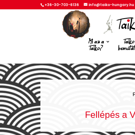
+36-30-703-6136
info@taiko-hungary.hu
Mi az a
Taiko
Taiko?
bemuta
Fellépés a 