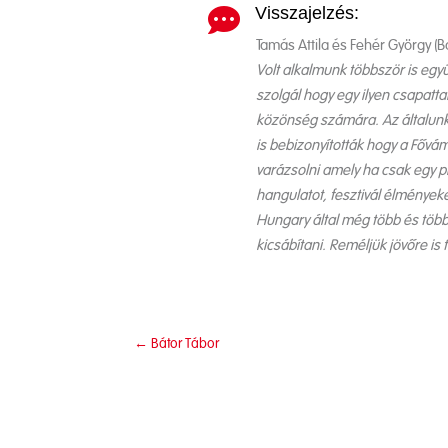
Visszajelzés:

Tamás Attila és Fehér György (
Volt alkalmunk többször is eg
szolgál hogy egy ilyen csapattal 
közönség számára. Az általunk
is bebizonyították hogy a Fővá
varázsolni amely ha csak egy p
hangulatot, fesztivál élmények
Hungary által még több és több
kicsábítani. Reméljük jövőre i
←
Bátor Tábor