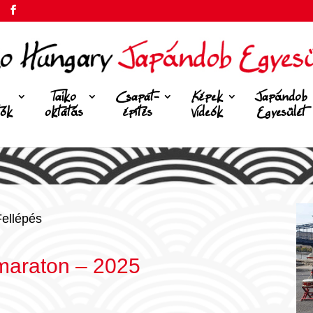
Taiko
Csapat-
Képek
Japándob
tók
oktatás
építés
Videók
Egyesület
Fellépés
maraton – 2025