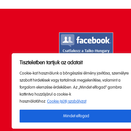
Tiszteletben tartjuk az adatait
Kövesd a Youtube

Cookie-kat használunk a böngészési élmény javítása, személyre
csatornánkat!
szabott hirdetések vagy tartalmak megjelenítése, valamint a
forgalom elemzése érdekében. Az „Mindet elfogad” gombra
kattintva hozzájárul a cookie-k
használatához.
Cookie (süti) szabályzat
Mindet elfogad