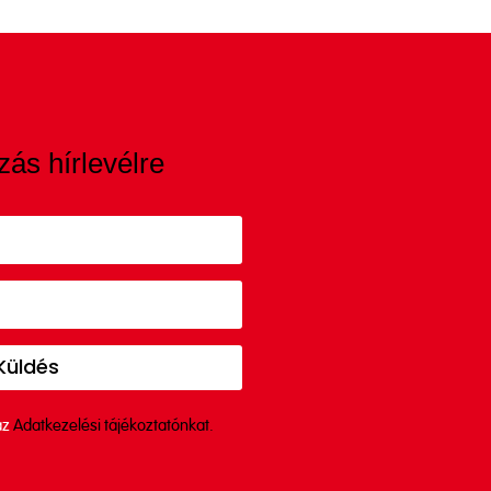
zás hírlevélre
Küldés
az
Adatkezelési tájékoztatónkat.