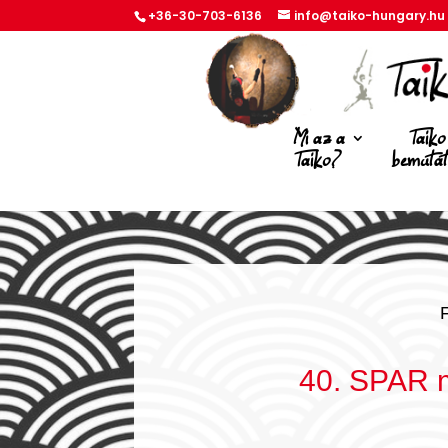
+36-30-703-6136
info@taiko-hungary.hu
Mi az a
Taiko
Taiko?
bemuta
40. SPAR 