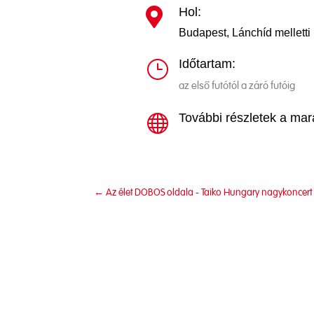
Hol:

Budapest, Lánchíd melletti p
Időtartam:
}
az első futótól a záró futóig
További részletek a mar

←
Az élet DOBOS oldala - Taiko Hungary nagykoncert