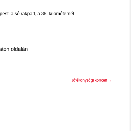
esti alsó rakpart, a 38. kilométernél
aton oldalán
Jótékonysági koncert
→