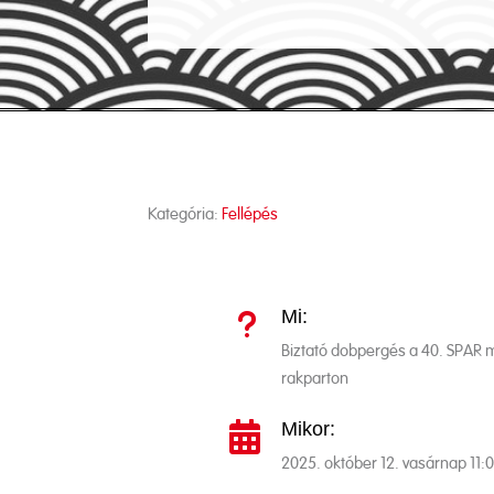
Kategória:
Fellépés
Mi:
u
Biztató dobpergés a 40. SPAR ma
rakparton
Mikor:

2025. október 12. vasárnap 11: