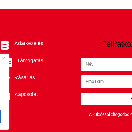
Feliratko
Adatkezelés

Támogatás

Vásárlás

Kapcsolat

A küldéssel elfogadod 