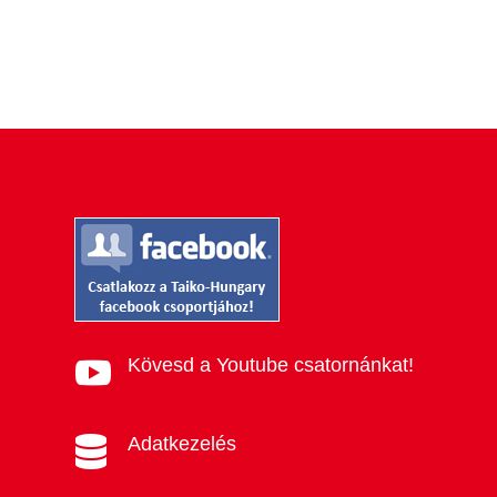
Kövesd a Youtube csatornánkat!

Adatkezelés
