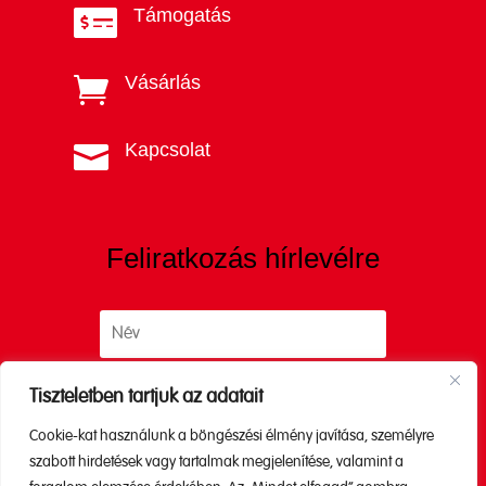
Támogatás

Vásárlás

Kapcsolat

Feliratkozás hírlevélre
Tiszteletben tartjuk az adatait
Cookie-kat használunk a böngészési élmény javítása, személyre
Küldés
szabott hirdetések vagy tartalmak megjelenítése, valamint a