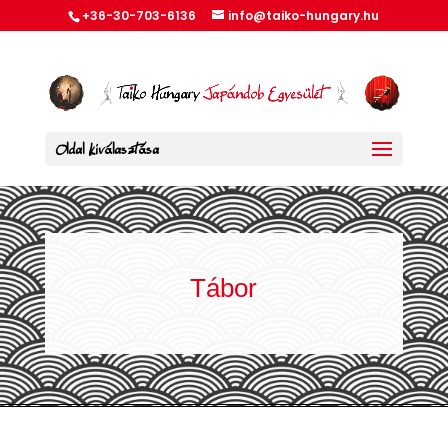
+36-30-703-6136
info@taiko-hungary.hu
Oldal kiválasztása
Tábor