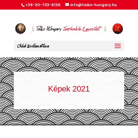
+36-30-703-6136
info@taiko-hungary.hu
Oldal kiválasztása
Képek 2021