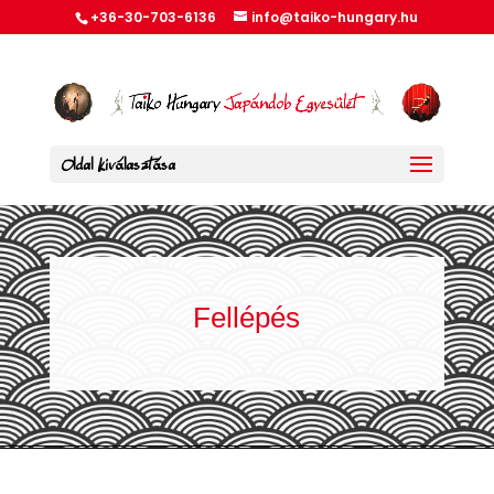
+36-30-703-6136
info@taiko-hungary.hu
Oldal kiválasztása
Fellépés