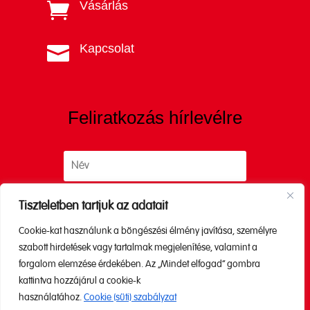
Vásárlás

Kapcsolat

Feliratkozás hírlevélre
Tiszteletben tartjuk az adatait
Cookie-kat használunk a böngészési élmény javítása, személyre
Küldés
szabott hirdetések vagy tartalmak megjelenítése, valamint a
forgalom elemzése érdekében. Az „Mindet elfogad” gombra
kattintva hozzájárul a cookie-k
A küldéssel elfogadod az
Adatkezelési
használatához.
Cookie (süti) szabályzat
tájékoztatónkat.