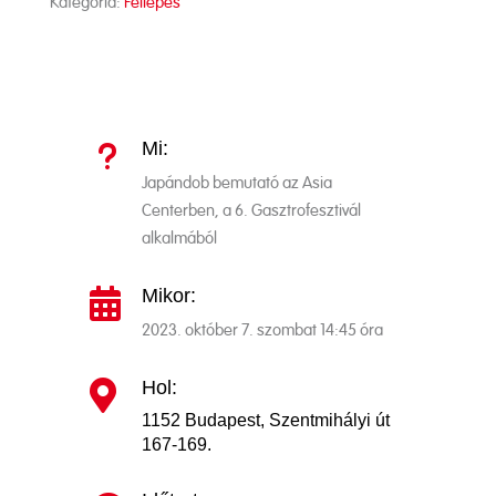
Kategória:
Fellépés
Mi:
u
Japándob bemutató az Asia
Centerben, a 6. Gasztrofesztivál
alkalmából
Mikor:

2023. október 7. szombat 14:45 óra
Hol:

1152 Budapest, Szentmihályi út
167-169.