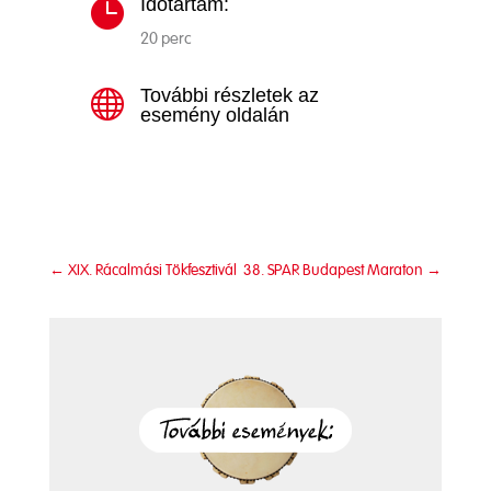
Időtartam:

20 perc
További részletek az

esemény oldalán
←
XIX. Rácalmási Tökfesztivál
38. SPAR Budapest Maraton
→