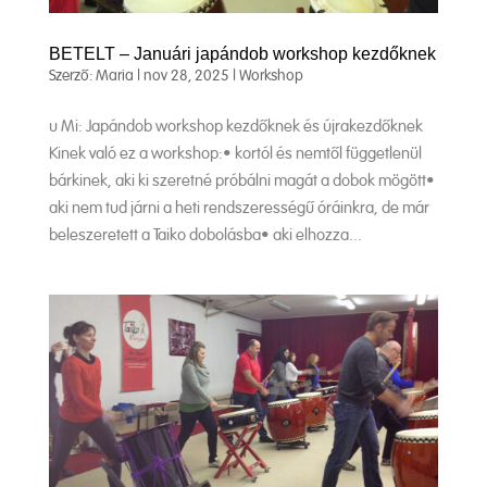
BETELT – Januári japándob workshop kezdőknek
Szerző:
Maria
|
nov 28, 2025
|
Workshop
u Mi: Japándob workshop kezdőknek és újrakezdőknek
Kinek való ez a workshop:• kortól és nemtől függetlenül
bárkinek, aki ki szeretné próbálni magát a dobok mögött•
aki nem tud járni a heti rendszerességű óráinkra, de már
beleszeretett a Taiko dobolásba• aki elhozza...