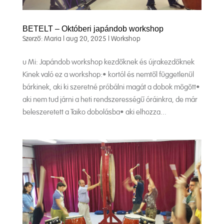
BETELT – Októberi japándob workshop
Szerző:
Maria
|
aug 20, 2025
|
Workshop
u Mi: Japándob workshop kezdőknek és újrakezdőknek
Kinek való ez a workshop:• kortól és nemtől függetlenül
bárkinek, aki ki szeretné próbálni magát a dobok mögött•
aki nem tud járni a heti rendszerességű óráinkra, de már
beleszeretett a Taiko dobolásba• aki elhozza...