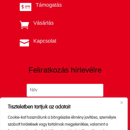
Támogatás

Vásárlás

Kapcsolat

Feliratkozás hírlevélre
Tiszteletben tartjuk az adatait
Cookie-kat használunk a böngészési élmény javítása, személyre
Küldés
szabott hirdetések vagy tartalmak megjelenítése, valamint a