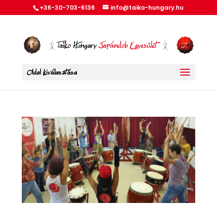
+36-30-703-6136
info@taiko-hungary.hu
Oldal kiválasztása