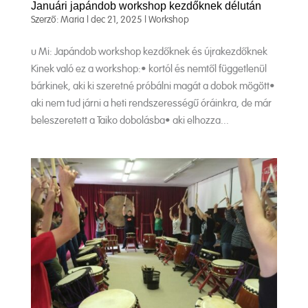
Januári japándob workshop kezdőknek délután
Szerző:
Maria
|
dec 21, 2025
|
Workshop
u Mi: Japándob workshop kezdőknek és újrakezdőknek
Kinek való ez a workshop:• kortól és nemtől függetlenül
bárkinek, aki ki szeretné próbálni magát a dobok mögött•
aki nem tud járni a heti rendszerességű óráinkra, de már
beleszeretett a Taiko dobolásba• aki elhozza...