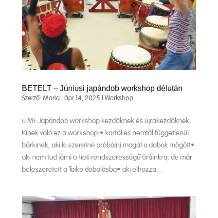
BETELT – Júniusi japándob workshop délután
Szerző:
Maria
|
ápr 14, 2025
|
Workshop
u Mi: Japándob workshop kezdőknek és újrakezdőknek
Kinek való ez a workshop:• kortól és nemtől függetlenül
bárkinek, aki ki szeretné próbálni magát a dobok mögött•
aki nem tud járni a heti rendszerességű óráinkra, de már
beleszeretett a Taiko dobolásba• aki elhozza...