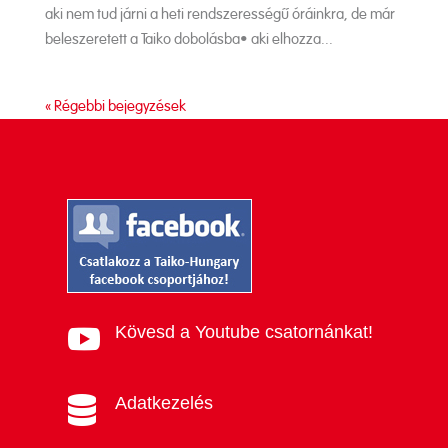
aki nem tud járni a heti rendszerességű óráinkra, de már
beleszeretett a Taiko dobolásba• aki elhozza...
« Régebbi bejegyzések
Kövesd a Youtube csatornánkat!

Adatkezelés
