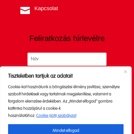
Kapcsolat

Feliratkozás hírlevélre
Tiszteletben tartjuk az adatait
Cookie-kat használunk a böngészési élmény javítása, személyre
Küldés
szabott hirdetések vagy tartalmak megjelenítése, valamint a
forgalom elemzése érdekében. Az „Mindet elfogad” gombra
kattintva hozzájárul a cookie-k
A küldéssel elfogadod az
Adatkezelési
használatához.
Cookie (süti) szabályzat
tájékoztatónkat.
Mindet elfogad