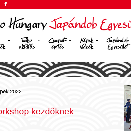
Taiko
Csapat-
Képek
Japándob
tók
oktatás
építés
Videók
Egyesület
pek 2022
orkshop kezdőknek