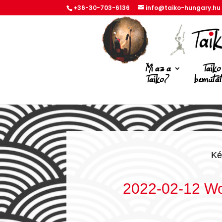
+36-30-703-6136
info@taiko-hungary.hu
Mi az a
Taiko
Taiko?
bemuta
Ké
2022-02-12 W