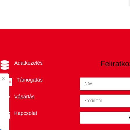
Feliratko
Adatkezelés

Támogatás

Vásárlás

Kapcsolat
