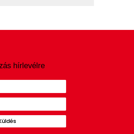
zás hírlevélre
Küldés