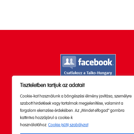
Tiszteletben tartjuk az adatait
Kövesd a Youtube

Cookie-kat használunk a böngészési élmény javítása, személyre
csatornánkat!
szabott hirdetések vagy tartalmak megjelenítése, valamint a
forgalom elemzése érdekében. Az „Mindet elfogad” gombra
kattintva hozzájárul a cookie-k
használatához.
Cookie (süti) szabályzat