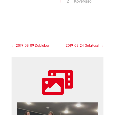
1
2
Következő
←
2019-08-09 Dobtábor
2019-08-24 GutaFeszt
→
