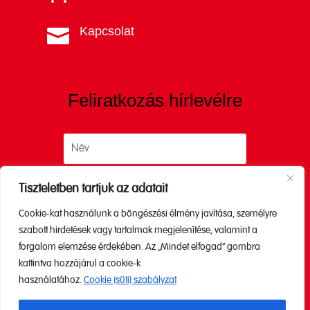
Kapcsolat

Feliratkozás hírlevélre
Tiszteletben tartjuk az adatait
Cookie-kat használunk a böngészési élmény javítása, személyre
Küldés
szabott hirdetések vagy tartalmak megjelenítése, valamint a
forgalom elemzése érdekében. Az „Mindet elfogad” gombra
kattintva hozzájárul a cookie-k
A küldéssel elfogadod az
Adatkezelési
használatához.
Cookie (süti) szabályzat
tájékoztatónkat.