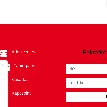
Feliratko
Adatkezelés

Támogatás

Vásárlás

Kapcsolat
