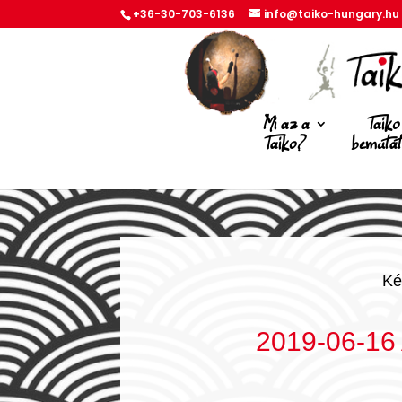
+36-30-703-6136
info@taiko-hungary.hu
Mi az a
Taiko
Taiko?
bemuta
Ké
2019-06-16 