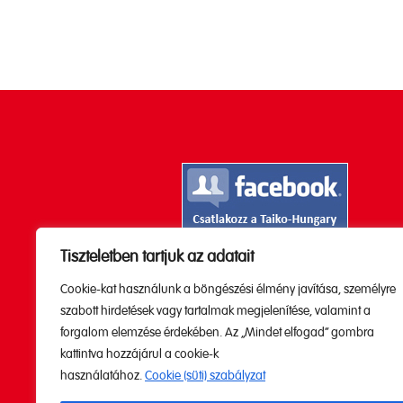
Tiszteletben tartjuk az adatait
Kövesd a Youtube

Cookie-kat használunk a böngészési élmény javítása, személyre
csatornánkat!
szabott hirdetések vagy tartalmak megjelenítése, valamint a
forgalom elemzése érdekében. Az „Mindet elfogad” gombra
kattintva hozzájárul a cookie-k
használatához.
Cookie (süti) szabályzat