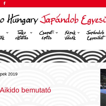
Taiko
Csapat-
Képek
Japándob
tók
oktatás
építés
Videók
Egyesület
pek 2019
Aikido bemutató