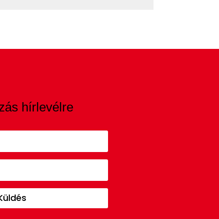
zás hírlevélre
Küldés