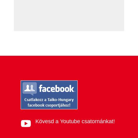
Kövesd a Youtube csatornánkat!
