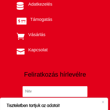
Adatkezelés

Támogatás

Vásárlás

Kapcsolat

Feliratkozás hírlevélre
Tiszteletben tartjuk az adatait