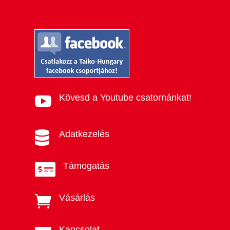
Kövesd a Youtube csatornánkat!

Adatkezelés

Támogatás

Vásárlás

Kapcsolat