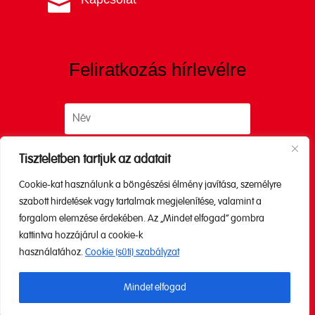

Feliratkozás hírlevélre
Tiszteletben tartjuk az adatait
Cookie-kat használunk a böngészési élmény javítása, személyre
Küldés
szabott hirdetések vagy tartalmak megjelenítése, valamint a
forgalom elemzése érdekében. Az „Mindet elfogad” gombra
kattintva hozzájárul a cookie-k
A küldéssel elfogadod az
Adatkezelési
használatához.
Cookie (süti) szabályzat
tájékoztatónkat.
Mindet elfogad