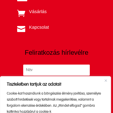
Vásárlás

Kapcsolat

Feliratkozás hírlevélre
Tiszteletben tartjuk az adatait
Cookie-kat használunk a böngészési élmény javítása, személyre
Küldés
szabott hirdetések vagy tartalmak megjelenítése, valamint a
forgalom elemzése érdekében. Az „Mindet elfogad” gombra
kattintva hozzájárul a cookie-k
A küldéssel elfogadod az
Adatkezelési