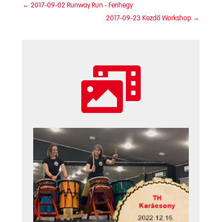
←
2017-09-02 Runway Run - Ferihegy
2017-09-23 Kezdő Workshop
→
