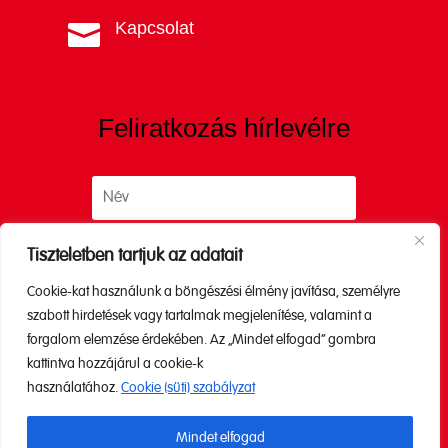
Kapcsolat

Feliratkozás hírlevélre
Tiszteletben tartjuk az adatait
Cookie-kat használunk a böngészési élmény javítása, személyre
Küldés
szabott hirdetések vagy tartalmak megjelenítése, valamint a
forgalom elemzése érdekében. Az „Mindet elfogad” gombra
kattintva hozzájárul a cookie-k
A küldéssel elfogadod az
Adatkezelési
használatához.
Cookie (süti) szabályzat
tájékoztatónkat.
Mindet elfogad