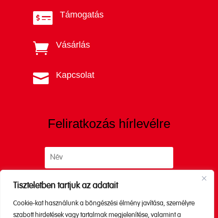
Támogatás

Vásárlás

Kapcsolat

Feliratkozás hírlevélre
Tiszteletben tartjuk az adatait
Cookie-kat használunk a böngészési élmény javítása, személyre
Küldés
szabott hirdetések vagy tartalmak megjelenítése, valamint a