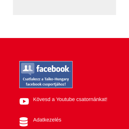
Kövesd a Youtube csatornánkat!

Adatkezelés
