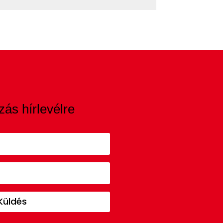
zás hírlevélre
Küldés