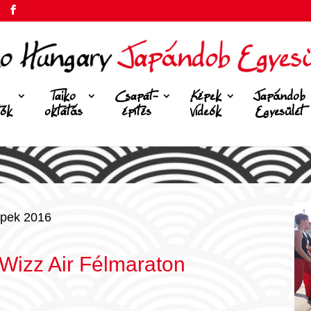
Taiko
Csapat-
Képek
Japándob
tók
oktatás
építés
Videók
Egyesület
pek 2016
Wizz Air Félmaraton