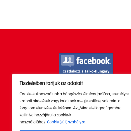
Tiszteletben tartjuk az adatait
Kövesd a Youtube

Cookie-kat használunk a böngészési élmény javítása, személyre
csatornánkat!
szabott hirdetések vagy tartalmak megjelenítése, valamint a
forgalom elemzése érdekében. Az „Mindet elfogad” gombra
kattintva hozzájárul a cookie-k
használatához.
Cookie (süti) szabályzat