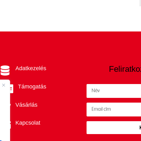
Feliratko
Adatkezelés

Támogatás

Vásárlás

Kapcsolat
