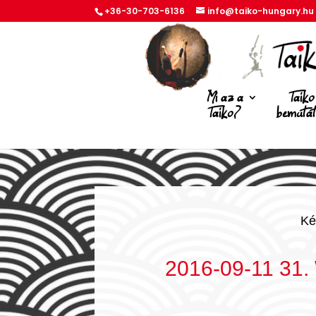
+36-30-703-6136
info@taiko-hungary.hu
Mi az a
Taiko
Taiko?
bemuta
Ké
2016-09-11 31. 