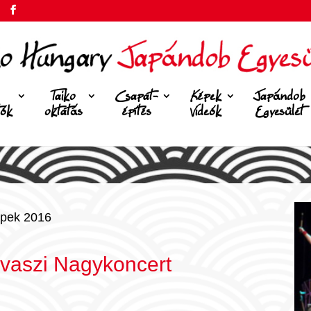
Taiko
Csapat-
Képek
Japándob
tók
oktatás
építés
Videók
Egyesület
pek 2016
vaszi Nagykoncert