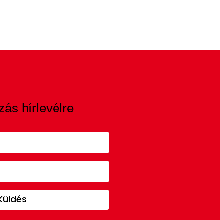
zás hírlevélre
Küldés