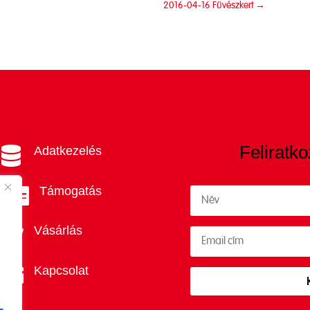
2016-04-16 Füvészkert
→
Feliratko
Adatkezelés

Támogatás

Vásárlás

Kapcsolat
