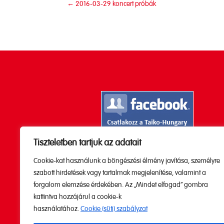
←
2016-03-29 koncert próbák
Tiszteletben tartjuk az adatait
Kövesd a Youtube

Cookie-kat használunk a böngészési élmény javítása, személyre
csatornánkat!
szabott hirdetések vagy tartalmak megjelenítése, valamint a
forgalom elemzése érdekében. Az „Mindet elfogad” gombra
kattintva hozzájárul a cookie-k
használatához.
Cookie (süti) szabályzat