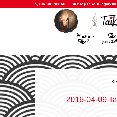
+36-30-703-6136
info@taiko-hungary.hu
Mi az a
Taiko
Taiko?
bemuta
Ké
2016-04-09 Ta