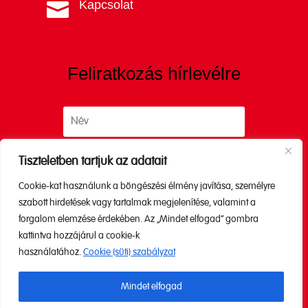
Kapcsolat

Feliratkozás hírlevélre
Tiszteletben tartjuk az adatait
Cookie-kat használunk a böngészési élmény javítása, személyre
Küldés
szabott hirdetések vagy tartalmak megjelenítése, valamint a
forgalom elemzése érdekében. Az „Mindet elfogad” gombra
kattintva hozzájárul a cookie-k
A küldéssel elfogadod az
Adatkezelési
használatához.
Cookie (süti) szabályzat
tájékoztatónkat.
Mindet elfogad