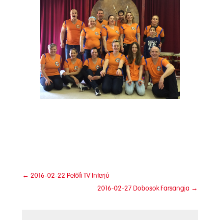
←
2016-02-22 Petőfi TV Interjú
2016-02-27 Dobosok Farsangja
→