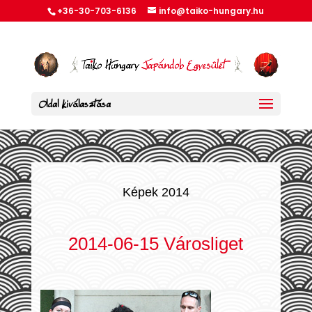
+36-30-703-6136
info@taiko-hungary.hu
Oldal kiválasztása
Képek 2014
2014-06-15 Városliget