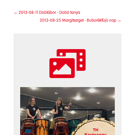
←
2013-08-11 Dobtábor - Dobó tanya
2013-08-25 Margitsziget - Buborékfújó nap
→
