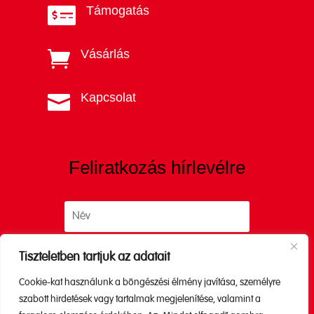
Támogatás

Vásárlás

Kapcsolat

Feliratkozás hírlevélre
Tiszteletben tartjuk az adatait
Cookie-kat használunk a böngészési élmény javítása, személyre
Küldés
szabott hirdetések vagy tartalmak megjelenítése, valamint a