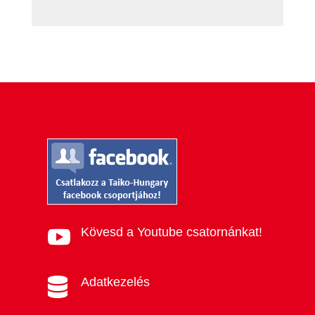
Kövesd a Youtube csatornánkat!

Adatkezelés
