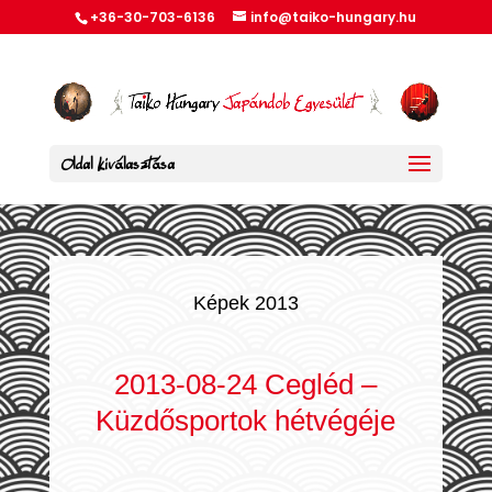
+36-30-703-6136
info@taiko-hungary.hu
Oldal kiválasztása
Képek 2013
2013-08-24 Cegléd –
Küzdősportok hétvégéje