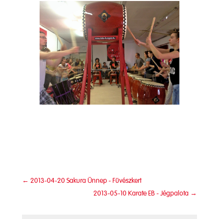
←
2013-04-20 Sakura Ünnep - Füvészkert
2013-05-10 Karate EB - Jégpalota
→