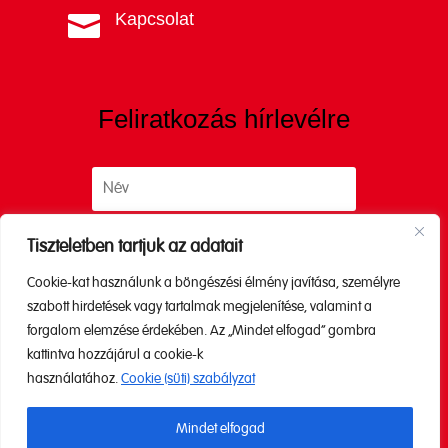
Kapcsolat

Feliratkozás hírlevélre
Tiszteletben tartjuk az adatait
Cookie-kat használunk a böngészési élmény javítása, személyre
Küldés
szabott hirdetések vagy tartalmak megjelenítése, valamint a
forgalom elemzése érdekében. Az „Mindet elfogad” gombra
kattintva hozzájárul a cookie-k
A küldéssel elfogadod az
Adatkezelési
használatához.
Cookie (süti) szabályzat
tájékoztatónkat.
Mindet elfogad