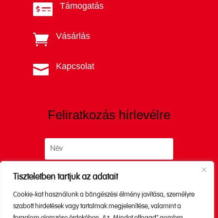
Támogatás

Vásárlás

Kapcsolat

Feliratkozás hírlevélre
Tiszteletben tartjuk az adatait
Cookie-kat használunk a böngészési élmény javítása, személyre
Küldés
szabott hirdetések vagy tartalmak megjelenítése, valamint a