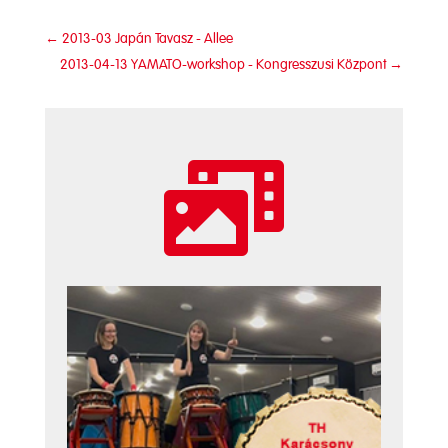
←
2013-03 Japán Tavasz - Allee
2013-04-13 YAMATO-workshop - Kongresszusi Központ
→
