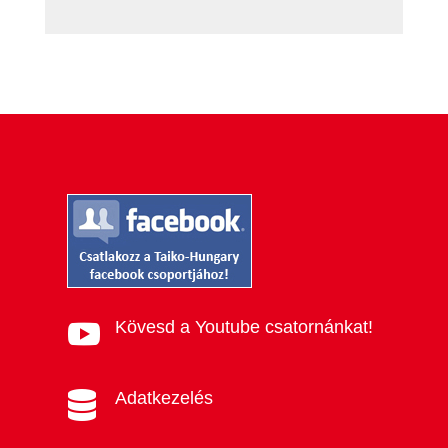
Kövesd a Youtube csatornánkat!

Adatkezelés
