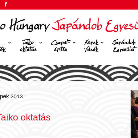
Taiko
Csapat-
Képek
Japándob
tók
oktatás
építés
Videók
Egyesület
pek 2013
aiko oktatás