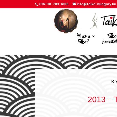
+36-30-703-6136
info@taiko-hungary.hu
Mi az a
Taiko
Taiko?
bemuta
Ké
2013 – T