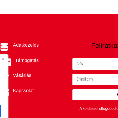
Feliratko
Adatkezelés

Támogatás

Vásárlás

Kapcsolat

A küldéssel elfogadod 