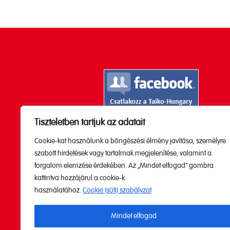
Tiszteletben tartjuk az adatait
Kövesd a Youtube

Cookie-kat használunk a böngészési élmény javítása, személyre
csatornánkat!
szabott hirdetések vagy tartalmak megjelenítése, valamint a
forgalom elemzése érdekében. Az „Mindet elfogad” gombra
kattintva hozzájárul a cookie-k
használatához.
Cookie (süti) szabályzat
Mindet elfogad