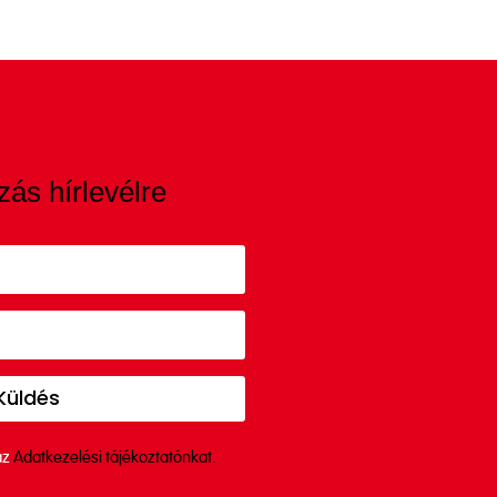
zás hírlevélre
Küldés
az
Adatkezelési tájékoztatónkat.