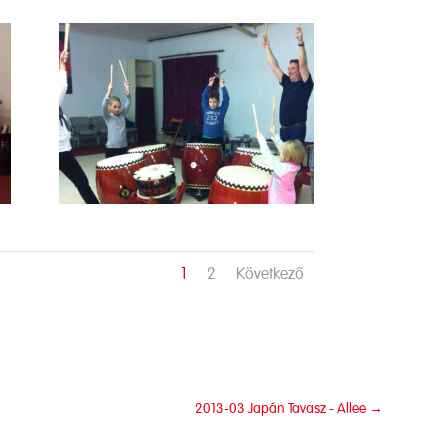
1
2
Következő
2013-03 Japán Tavasz - Allee
→