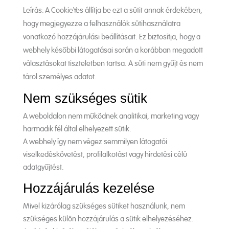
Leírás: A CookieYes állítja be ezt a sütit annak érdekében,
hogy megjegyezze a felhasználók sütihasználatra
vonatkozó hozzájárulási beállításait. Ez biztosítja, hogy a
webhely későbbi látogatásai során a korábban megadott
választásokat tiszteletben tartsa. A süti nem gyűjt és nem
tárol személyes adatot.
Nem szükséges sütik
A weboldalon nem működnek analitikai, marketing vagy
harmadik fél által elhelyezett sütik.
A webhely így nem végez semmilyen látogatói
viselkedéskövetést, profilalkotást vagy hirdetési célú
adatgyűjtést.
Hozzájárulás kezelése
Mivel kizárólag szükséges sütiket használunk, nem
szükséges külön hozzájárulás a sütik elhelyezéséhez.