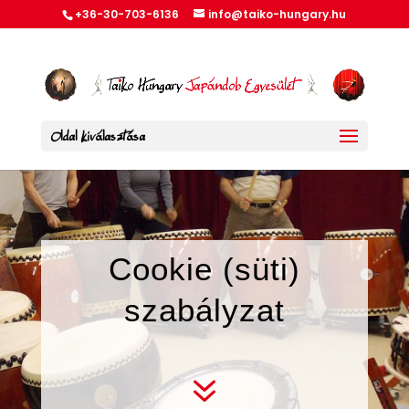
+36-30-703-6136
info@taiko-hungary.hu
Oldal kiválasztása
Cookie (süti)
szabályzat
7