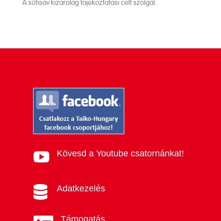
A sütisáv kizárólag tájékoztatási célt szolgál.
Kövesd a Youtube csatornánkat!

Adatkezelés

Támogatás