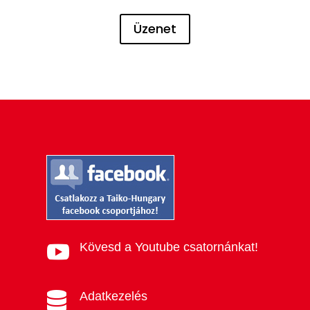
Üzenet
Kövesd a Youtube csatornánkat!

Adatkezelés
