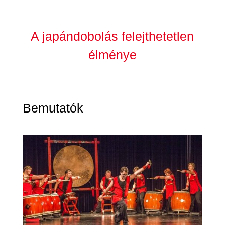
A japándobolás felejthetetlen
élménye
Bemutatók