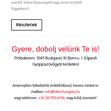
nemtől, fizikai képességtől vagy zenei érzéktől
függetlenül.
Részletek
Gyere, dobolj velünk Te is!
Próbaterem: 1045 Budapest, IV. Berni u. 1. (Újpesti
Gyapjúszövőgyár területén)
Amennyiben felkeltettük érdeklődésed, keress minket e-
mailben:
info@taiko-hungary.hu
vagy telefonon:
+36 30/703-6136
, vagy küldj üzenetet!