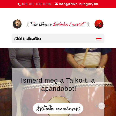
+36-30-703-6136
info@taiko-hungary.hu
Oldal kiválasztása
Ismerd meg a Taiko-t, a
japándobot!