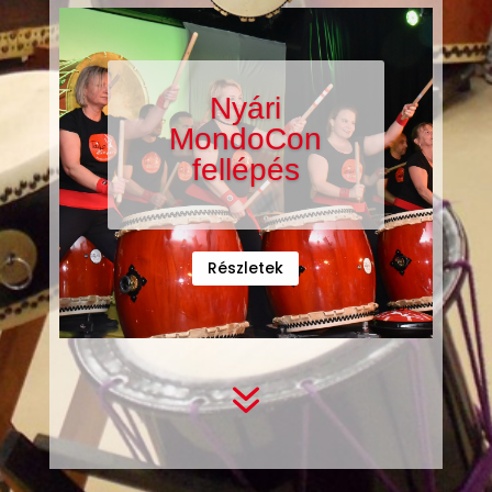
Nyári
MondoCon
fellépés
Részletek
7