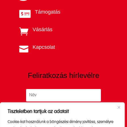
Támogatás

Vásárlás

Kapcsolat

Feliratkozás hírlevélre
Tiszteletben tartjuk az adatait
Cookie-kat használunk a böngészési élmény javítása, személyre