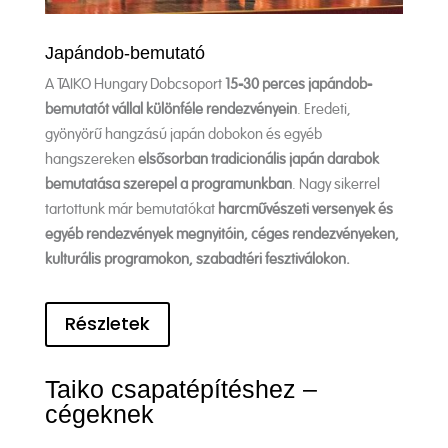
Japándob-bemutató
A TAIKO Hungary Dobcsoport
15-30 perces japándob-
bemutatót vállal különféle rendezvényein
. Eredeti,
gyönyörű hangzású japán dobokon és egyéb
hangszereken
elsősorban tradicionális japán darabok
bemutatása szerepel a programunkban
. Nagy sikerrel
tartottunk már bemutatókat
harcművészeti versenyek és
egyéb rendezvények megnyitóin, céges rendezvényeken,
kulturális programokon, szabadtéri fesztiválokon.
Részletek
Taiko csapatépítéshez –
cégeknek