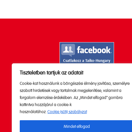
Tiszteletben tartjuk az adatait
Kövesd a Youtube

Cookie-kat használunk a böngészési élmény javítása, személyre
csatornánkat!
szabott hirdetések vagy tartalmak megjelenítése, valamint a
forgalom elemzése érdekében. Az „Mindet elfogad” gombra
kattintva hozzájárul a cookie-k
használatához.
Cookie (süti) szabályzat
Mindet elfogad