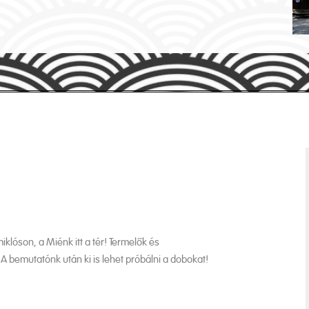
óson, a Miénk itt a tér! Termelők és
 bemutatónk után ki is lehet próbálni a dobokat!