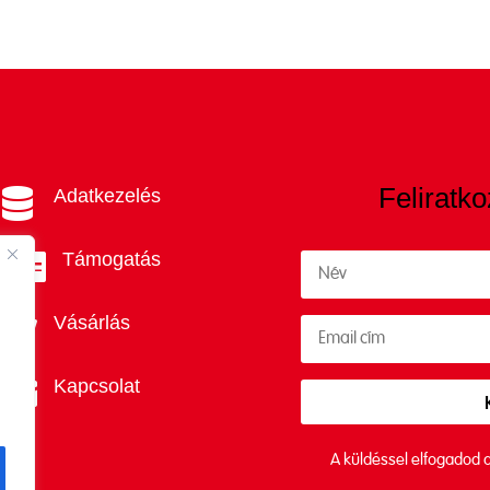
Feliratko
Adatkezelés

Támogatás

Vásárlás

Kapcsolat

A küldéssel elfogadod 