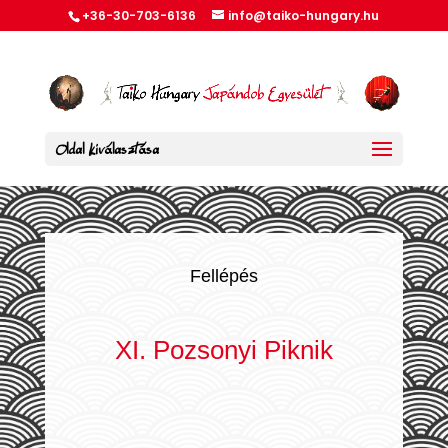
+36-30-703-6136
info@taiko-hungary.hu
Oldal kiválasztása
Fellépés
XI. Pozsonyi Piknik