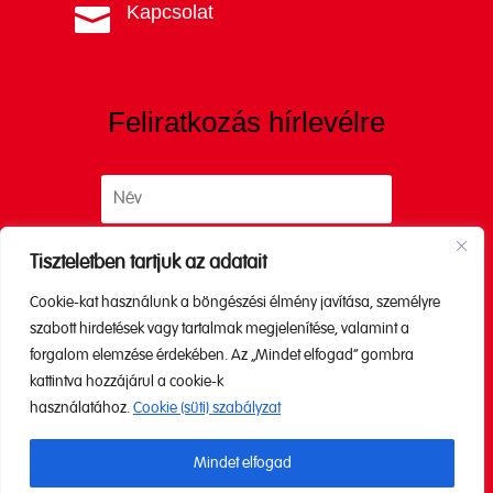
Kapcsolat

Feliratkozás hírlevélre
Tiszteletben tartjuk az adatait
Cookie-kat használunk a böngészési élmény javítása, személyre
Küldés
szabott hirdetések vagy tartalmak megjelenítése, valamint a
forgalom elemzése érdekében. Az „Mindet elfogad” gombra
kattintva hozzájárul a cookie-k
A küldéssel elfogadod az
Adatkezelési
használatához.
Cookie (süti) szabályzat
tájékoztatónkat.
Mindet elfogad