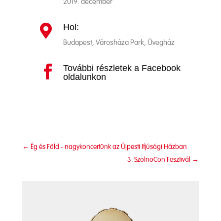
2019. december
Hol:

Budapest, Városháza Park, Üvegház
További részletek a Facebook

oldalunkon
←
Ég és Föld - nagykoncertünk az Újpesti Ifjúsági Házban
3. SzolnoCon Fesztivál
→